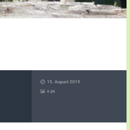
15. August 2019
x
px