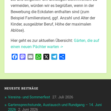
vermeiden, würden wir es begrüßen, wenn in der
Bewerbung die Eckdaten enthalten sind (zum
Beispiel Familienstand, ggf. Anzahl und Alter der
Kinder, ausgeübter Beruf, Höhe der maximalen
Ablöse).
Hier geht es zur aktuellen Übersicht:
Gärten, die auf
einen neuen Pächter warten ->
Facebook
Mastodon
Email
WhatsApp
X
Telegram
Teilen
NEUESTE BEITRÄGE
Vereins- und Sommerfest
27. Juli 2026
Gartensprechstunde, Austausch und Rundgang – 14. Juni
2026
2. Juni 2026