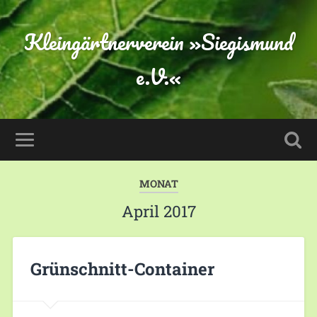
Kleingärtnerverein »Siegismund
e.V.«
MONAT
April 2017
Grünschnitt-Container