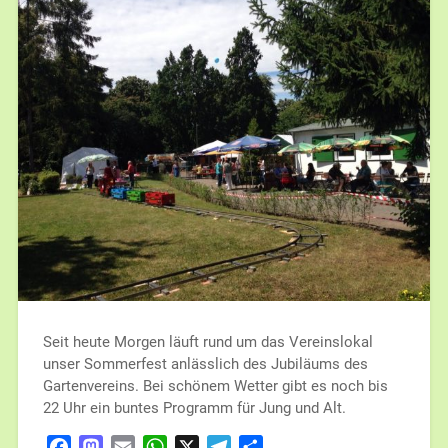
Seit heute Morgen läuft rund um das Vereinslokal
unser Sommerfest anlässlich des Jubiläums des
Gartenvereins. Bei schönem Wetter gibt es noch bis
22 Uhr ein buntes Programm für Jung und Alt.
Facebook
Mastodon
Email
WhatsApp
X
Telegram
Teilen