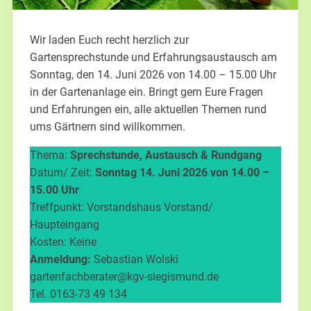
Wir laden Euch recht herzlich zur
Gartensprechstunde und Erfahrungsaustausch am
Sonntag, den 14. Juni 2026 von 14.00 – 15.00 Uhr
in der Gartenanlage ein. Bringt gern Eure Fragen
und Erfahrungen ein, alle aktuellen Themen rund
ums Gärtnern sind willkommen.
Thema:
Sprechstunde, Austausch & Rundgang
Datum/ Zeit:
Sonntag 14. Juni 2026 von 14.00 –
15.00 Uhr
Treffpunkt: Vorstandshaus Vorstand/
Haupteingang
Kosten: Keine
Anmeldung:
Sebastian Wolski
gartenfachberater@kgv-siegismund.de
Tel. 0163-73 49 134