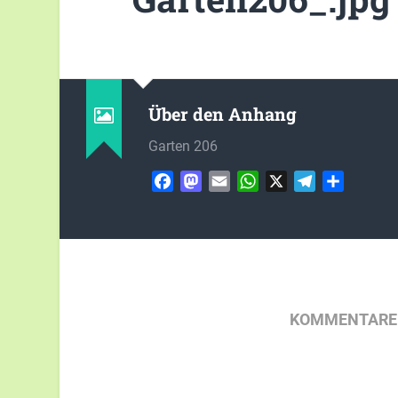
Über den Anhang
Garten 206
Facebook
Mastodon
Email
WhatsApp
X
Telegram
Teilen
KOMMENTARE 