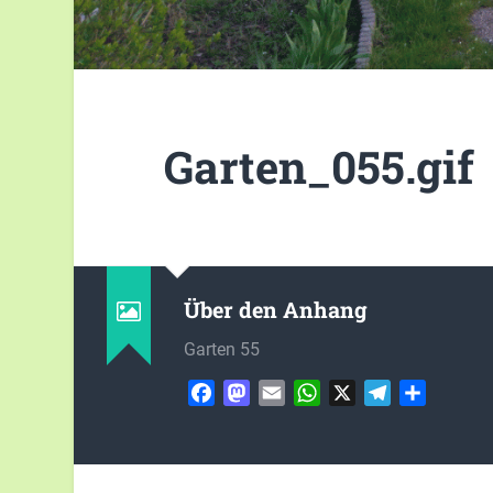
Garten_055.gif
Über den Anhang
Garten 55
Facebook
Mastodon
Email
WhatsApp
X
Telegram
Teilen