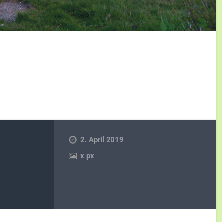
2. April 2019
x
px