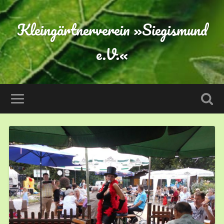
Kleingärtnerverein »Siegismund
e.V.«