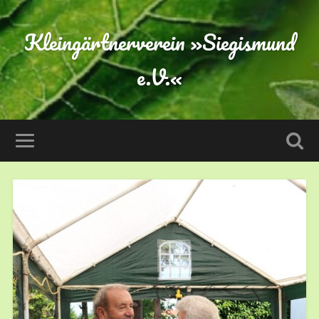
Kleingärtnerverein »Siegismund
e.V.«