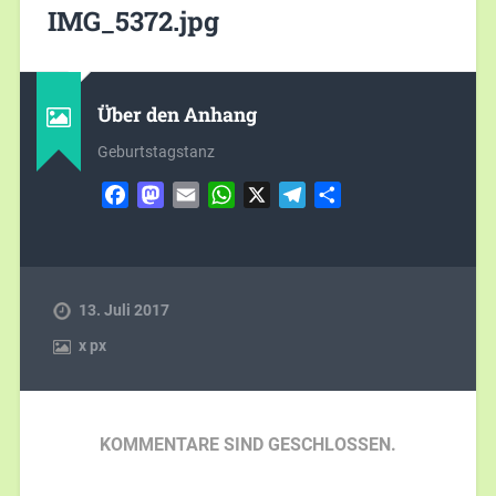
IMG_5372.jpg
Über den Anhang
Geburtstagstanz
Facebook
Mastodon
Email
WhatsApp
X
Telegram
Teilen
13. Juli 2017
x
px
KOMMENTARE SIND GESCHLOSSEN.