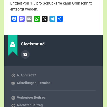
Entgelt von 1 € pro Schubkarre kann Grünschnitt
entsorgt werden.
Facebook
Mastodon
Email
WhatsApp
X
Telegram
Teilen
Siegismund
6. April 2017
Mitteilungen
,
Termine
Vorheriger Beitrag
Nächster Beitrag