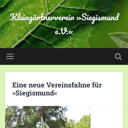
Kleingärtnerverein »Siegismund
e.V.«
Eine neue Vereinsfahne für
»Siegismund«