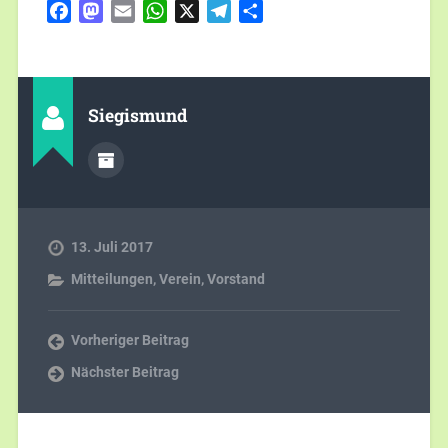
Facebook
Mastodon
Email
WhatsApp
X
Telegram
Teilen
Siegismund
13. Juli 2017
Mitteilungen
,
Verein
,
Vorstand
Vorheriger Beitrag
Nächster Beitrag