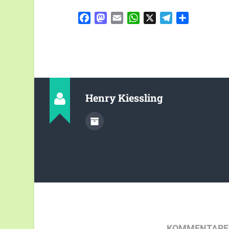
Facebook
Mastodon
Email
WhatsApp
X
Telegram
Teilen
Henry Kiessling
KOMMENTARE 