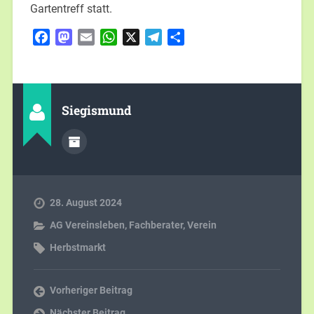
Gartentreff statt.
Facebook
Mastodon
Email
WhatsApp
X
Telegram
Teilen
Siegismund
28. August 2024
AG Vereinsleben
,
Fachberater
,
Verein
Herbstmarkt
Vorheriger Beitrag
Nächster Beitrag